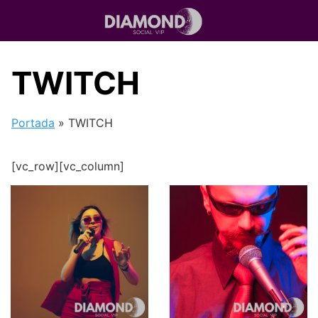
Saltar
al
contenido
TWITCH
Portada
»
TWITCH
[vc_row][vc_column]