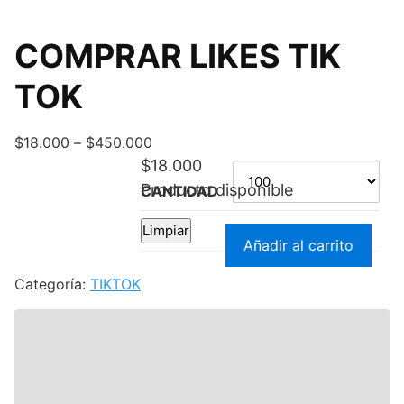
COMPRAR LIKES TIK
TOK
$
18.000
–
$
450.000
$
18.000
Producto disponible
CANTIDAD
Limpiar
C
Añadir al carrito
O
M
Categoría:
TIKTOK
P
R
A
R
L